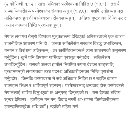
(२ कोरिन्थी १:१२। सारा अधिकार परमेश्वरमा निहित छ (१३:१)। तसर्थ
राज्याधिकारीहरू परमेश्वरका सेवकहरू हुन् (१:४,६)। यद्यपि उनीहरू हाम्रा
मालिकहरू हुन् ती परमेश्वरका सेवकहरू हुन्। उनीहरू दुष्टताका निम्ति डर र
असल कामका निम्ति प्रशंसक हुन्।
नेपाल लगायत तेस्रो विश्वका मुलुकहरूमा देखिएको अस्थिरताको एक कारण
राजनीतिक आचरण पनि हो। जनता सजिलैसंग सरकार विरुद्ध उभाडिन्छन्,
गनगन र विरोधमा उत्रिन्छन्। तर ख्रीष्टियनहरूले त्यस आचरणको अनुसरण
गर्नुहुँदैन। कुनै पनि विषयमा गार्भियता प्रश्तुत गर्नुपर्दछ। सजिलैसंग
उभाडिनुहुँदैन। यसको अलवा हामीले नियमित रुपमा देशका राष्ट्रपति,
प्रधानमन्त्री लगायतका उच्च पदस्थ अधिकारीहरूका निम्ति प्रार्थना
गर्नुपर्दछ। किनकि परमेश्वरमा नै सबै अधिकार निहित छ र उहाँकै कारण
राज्यहरू स्थिर र आशिषपूर्ण रहन्छन्। परमेश्वरलाई धन्यवाद होस् परमेश्वरले
नेपाललाई आशिष दिनुभएको छ, अनुग्रह दिनुभएको छ। यस देशको भविष्य
सुन्दर देखिन्छ। हामीहरू गन गन, विवाद नगरी आ-आफ्ना जिम्मेवारीहरूमा
इमान्दारितापूर्वक अघि बढौं। उहाँको महिमा गरौं।