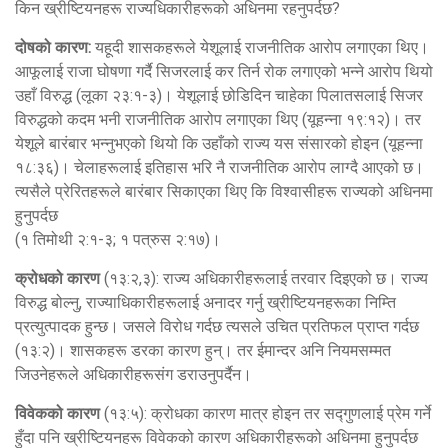
किन ख्रीष्टियनहरू राज्यधिकारीहरूको अधिनमा रहनुपर्दछ?
दोषको कारण
:
यहूदी शासकहरूले येशूलाई राजनीतिक आरोप लगाएका थिए।
आफूलाई राजा घोषणा गर्दै सिजरलाई कर तिर्न रोक लगाएको भन्ने आरोप थियो
उहाँ विरुद्ध (लूका २३:१-३)। येशूलाई छोडिदिन चाहेका पिलातसलाई सिजर
विरुद्धको कदम भनी राजनीतिक आरोप लगाएका थिए (यूहन्ना १९:१२)। तर
येशूले बारंबार भन्नुभएको थियो कि उहाँको राज्य यस संसारको होइन (यूहन्ना
१८:३६)। चेलाहरूलाई इतिहास भरि नै राजनीतिक आरोप लाग्दै आएको छ।
त्यसैले प्रेरितहरूले बारंबार सिकाएका थिए कि विश्वासीहरू राज्यको अधिनमा
हुनुपर्दछ
(१ तिमोथी २:१-३; १ पत्रुस २:१७)।
क्रोधको कारण
(१३:२,३): राज्य अधिकारीहरूलाई तरवार दिइएको छ। राज्य
विरुद्ध बोल्नु, राज्याधिकारीहरूलाई अनादर गर्नु ख्रीष्टियनहरूका निम्ति
प्रत्युत्पादक हुन्छ। जसले विरोध गर्दछ त्यसले उचित प्रतिफल प्राप्त गर्दछ
(१३:२)। शासकहरू डरका कारण हुन्। तर ईमान्दर अनि नियमसम्मत
जिउनेहरूले अधिकारीहरूसंग डराउनुपर्दैन।
विवेकको कारण
(१३:५): क्रोधका कारण मात्र होइन तर सद्गुणलाई प्रेम गर्ने
हुँदा पनि ख्रीष्टियनहरू विवेकको कारण अधिकारीहरूको अधिनमा हुनुपर्दछ