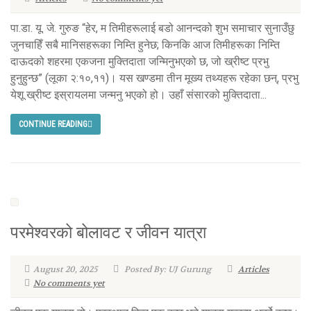
पा.डा. यू. जे. गुरुङ “हेर, म तिमीहरूलाई बडो आनन्दको शुभ समाचार सुनाउँछु
जुनचाहिँ सबै मानिसहरूका निम्ति हुनेछ; किनकि आज तिमीहरूका निम्ति
दाऊदको शहरमा एकजना मुक्तिदाता जन्मिनुभएको छ, जो ख्रीष्ट प्रभु
हुनुहुन्छ” (लूका २:१०,११)। यस खण्डमा तीन मूख्य तथ्यहरू रहेका छन्, प्रभु
येशू ख्रीष्ट इस्रायलमा जन्मनु भएको हो। उहाँ संसारको मुक्तिदाता...
CONTINUE READING
परमेश्वरको बोलावट र जीवन यात्रा
August 20, 2025
Posted By: UJ Gurung
Articles
No comments yet