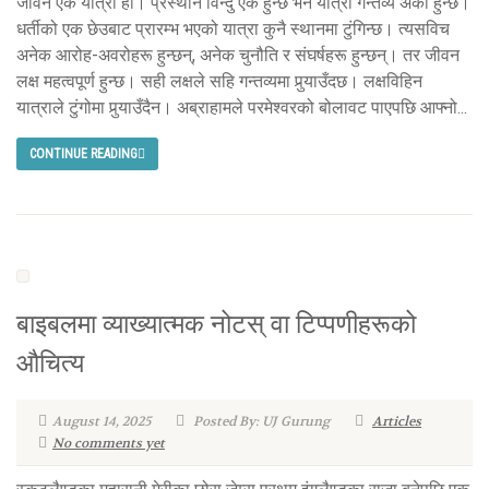
जीवन एक यात्रा हो। प्रस्थान विन्दु एक हुन्छ भने यात्रा गन्तव्य अर्को हुन्छ।
धर्तीको एक छेउबाट प्रारम्भ भएको यात्रा कुनै स्थानमा टुंगिन्छ। त्यसविच
अनेक आरोह-अवरोहरू हुन्छन्, अनेक चुनौति र संघर्षहरू हुन्छन्। तर जीवन
लक्ष महत्वपूर्ण हुन्छ। सही लक्षले सहि गन्तव्यमा पुर्‍याउँदछ। लक्षविहिन
यात्राले टुंगोमा पुर्‍याउँदैन। अब्राहामले परमेश्वरको बोलावट पाएपछि आफ्नो...
CONTINUE READING
बाइबलमा व्याख्यात्मक नोटस् वा टिप्पणीहरूको
औचित्य
August 14, 2025
Posted By: UJ Gurung
Articles
No comments yet